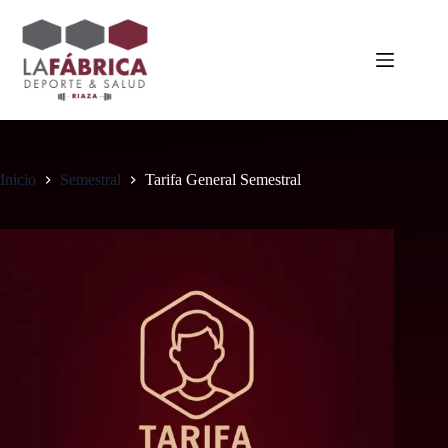
Saltar
al
contenido
Inicio
Semestral
Tarifa General Semestral